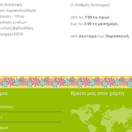
ρη διατροφή
Ο σταθμός λειτουργεί
ρική παρακολούθηση
παυση – Ύπνο
από τις
7:00 το πρωί
άντηση γονέων
έως τις
3:00 το μεσημέρι
,
ιστική βιβλιοθήκη
γραμμα ΕΣΠΑ
από
Δευτέρα
έως
Παρασκευή
.
μοι
Βρείτε μας στον χάρτη
στάσεις
ές
αμμα