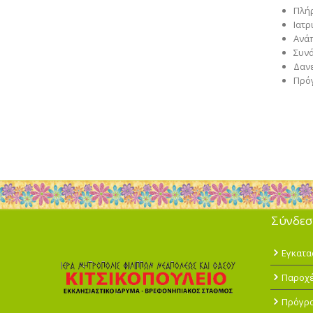
Πλή
Ιατ
Ανά
Συν
Δανε
Πρό
Σύνδεσ
Εγκατα
Παροχ
Πρόγρ