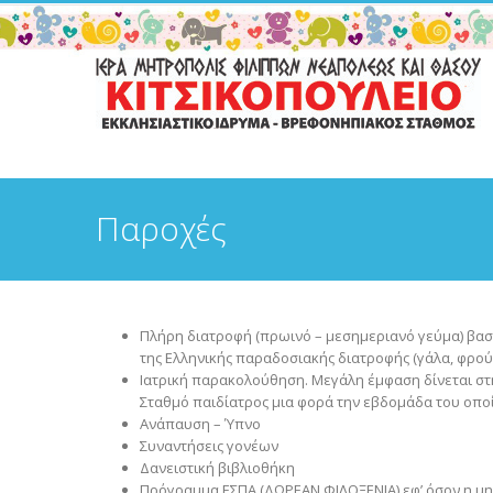
Παροχές
Πλήρη διατροφή (πρωινό – μεσημεριανό γεύμα) βασι
της Ελληνικής παραδοσιακής διατροφής (γάλα, φρούτ
Ιατρική παρακολούθηση. Μεγάλη έμφαση δίνεται στη
Σταθμό παιδίατρος μια φορά την εβδομάδα του οποί
Ανάπαυση – Ύπνο
Συναντήσεις γονέων
Δανειστική βιβλιοθήκη
Πρόγραμμα ΕΣΠΑ (ΔΩΡΕΑΝ ΦΙΛΟΞΕΝΙΑ) εφ’ όσον η μη